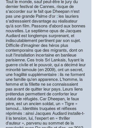
Tout le monde, sauf peut-être le jury du
dernier festival de Cannes, risque de
s'accorder sur le fait que Dheepan n'est
pas une grande Palme d'or : les lauriers
s'adressaient davantage au réalisateur
qu'à son film. Passons d'abord aux bonnes
nouvelles. Le septième opus de Jacques
Audiard est longtemps surprenant, et
indiscutablement pertinent par son sujet.
Difficile d'imaginer des héros plus
contemporains que des migrants, dont on
suit l'installation incertaine en banlieue
parisienne. Ces trois Sri Lankais, fuyant la
guerre civile et le pouvoir, qui a décimé leur
minorité tamoule (en 2009), ont un secret,
une fragilité supplémentaire : ils ne forment
une famille qu'en apparence. L'homme, la
femme et la fillette ne se connaissaient
pas avant de quitter leur pays. Leurs liens
prétendus permettent de conforter leur
statut de réfugiés. Car Dheepan, le faux
père, est un ancien soldat, un « Tigre »
tamoul... Identités truquées et réflexes
réprimés : ainsi Jacques Audiard installe-t-
il la tension, lui, l'expert en « thriller
d'auteur », parvenu au sommet de la
popularité avec De rouille et d'os, en 2012.