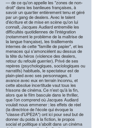
— de ce qu’on appelle les "zones de non-
droit" dans les banlieues françaises, à
savoir un quartier entièrement tenu et géré
par un gang de dealers. Avec le talent
d’écriture et de mise en scène qu’on lui
connaît, Jacques Audiard entremêle les
difficultés quotidiennes de l’intégration
(notamment le problème de la maîtrise de
la langue française), les tiraillements
internes de cette "famille de papier", et les
menaces qui s’amoncèlent au dessus de
la tête du héros (violence des dealers,
retour du refoulé guerrier). Privé de ses
repères (psychologiques, sociologiques ou
narratifs) habituels, le spectateur est de
plain-pied avec ses personnages, il
avance avec eux en terrain inconnu, et
cette absolue incertitude vaut tous les
frissons de cinéma. Ce n’est qu’à la fin,
alors que le film bascule dans le thriller,
que l’on comprend où Jacques Audiard
voulait nous emmener : les effets de réel
(la directrice de l'école qui évoque la
"classe d'UPE2A") ont ici pour seul but de
donner du poids à la fiction, le propos
social et politique s’abolit dans un cinéma