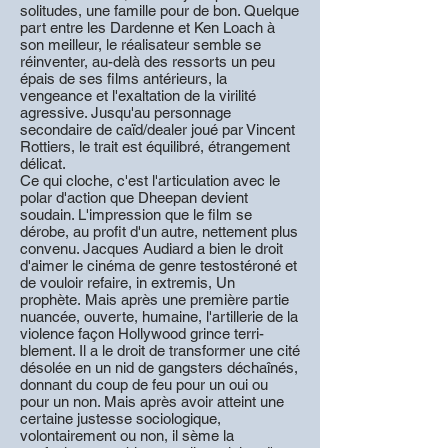
solitudes, une famille pour de bon. Quelque
part entre les Dardenne et Ken Loach à
son meilleur, le réalisateur semble se
réinventer, au-delà des ressorts un peu
épais de ses films antérieurs, la
vengeance et l'exaltation de la virilité
agressive. Jusqu'au personnage
secondaire de caïd/dealer joué par Vincent
Rottiers, le trait est équilibré, étrangement
délicat.
Ce qui cloche, c'est l'articulation avec le
polar d'action que Dheepan devient
soudain. L'impression que le film se
dérobe, au profit d'un autre, nettement plus
convenu. Jacques Audiard a bien le droit
d'aimer le cinéma de genre testostéroné et
de vouloir refaire, in extremis, Un
prophète. Mais après une première partie
nuancée, ouverte, humaine, l'artillerie de la
violence ­façon Hollywood grince terri­
blement. Il a le droit de transformer une cité
désolée en un nid de gangsters ­déchaînés,
donnant du coup de feu pour un oui ou
pour un non. Mais après avoir atteint une
certaine justesse sociologique,
volontairement ou non, il sème la