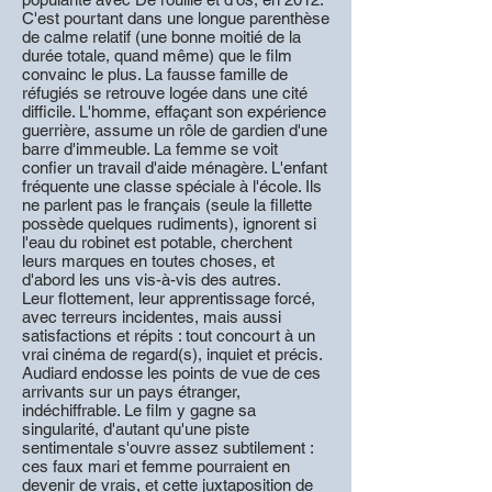
C'est pourtant dans une longue parenthèse
de calme relatif (une bonne moitié de la
durée totale, quand même) que le film
convainc le plus. La fausse famille de
réfugiés se retrouve logée dans une cité
difficile. L'homme, effaçant son expérience
guerrière, assume un rôle de gardien d'une
barre d'immeuble. La femme se voit
confier un travail d'aide ménagère. L'enfant
fréquente une classe spéciale à l'école. Ils
ne parlent pas le français (seule la fillette
possède quelques rudiments), ignorent si
l'eau du robinet est potable, cherchent
leurs marques en toutes choses, et
d'abord les uns vis-à-vis des autres.
Leur flottement, leur apprentissage forcé,
avec terreurs incidentes, mais aussi
satisfactions et répits : tout concourt à un
vrai cinéma de regard(s), inquiet et précis.
Audiard endosse les points de vue de ces
arrivants sur un pays étranger,
indéchiffrable. Le film y gagne sa
singularité, d'autant qu'une piste
sentimentale s'ouvre assez subtilement :
ces faux mari et femme pourraient en
devenir de vrais, et cette juxtaposition de