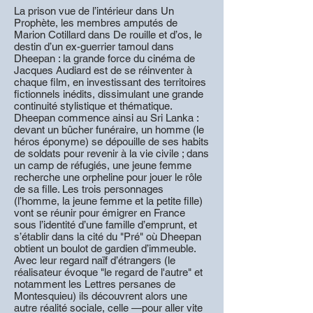
La prison vue de l’intérieur dans Un
Prophète, les membres amputés de
Marion Cotillard dans De rouille et d’os, le
destin d’un ex-guerrier tamoul dans
Dheepan : la grande force du cinéma de
Jacques Audiard est de se réinventer à
chaque film, en investissant des territoires
fictionnels inédits, dissimulant une grande
continuité stylistique et thématique.
Dheepan commence ainsi au Sri Lanka :
devant un bûcher funéraire, un homme (le
héros éponyme) se dépouille de ses habits
de soldats pour revenir à la vie civile ; dans
un camp de réfugiés, une jeune femme
recherche une orpheline pour jouer le rôle
de sa fille. Les trois personnages
(l’homme, la jeune femme et la petite fille)
vont se réunir pour émigrer en France
sous l’identité d’une famille d’emprunt, et
s’établir dans la cité du "Pré" où Dheepan
obtient un boulot de gardien d’immeuble.
Avec leur regard naïf d’étrangers (le
réalisateur évoque "le regard de l'autre" et
notamment les Lettres persanes de
Montesquieu) ils découvrent alors une
autre réalité sociale, celle —pour aller vite