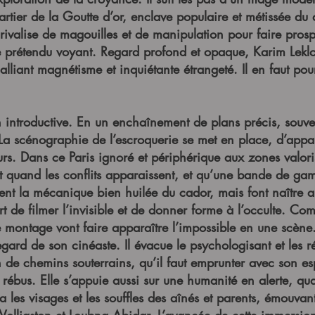
tier de la Goutte d’or, enclave populaire et métissée du 
ivalise de magouilles et de manipulation pour faire prospér
e prétendu voyant. Regard profond et opaque, Karim Leklou
 alliant magnétisme et inquiétante étrangeté. Il en faut pou
introductive. En un enchaînement de plans précis, souvent 
. La scénographie de l’escroquerie se met en place, d’app
ours. Dans ce Paris ignoré et périphérique aux zones valor
t quand les conflits apparaissent, et qu’une bande de gam
aquent la mécanique bien huilée du cador, mais font naître
rt de filmer l’invisible et de donner forme à l’occulte. C
le montage vont faire apparaître l’impossible en une scène
gard de son cinéaste. Il évacue le psychologisant et les r
on de chemins souterrains, qu’il faut emprunter avec son es
rébus. Elle s’appuie aussi sur une humanité en alerte, qu
ia les visages et les souffles des aînés et parents, émouv