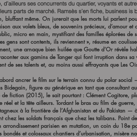
, d’ailleurs ses concurrents du quartier, voyants et autr
r leurs parts de marché. Ramsès s’en fiche, business is 
bon, bluffant même. On jurerait que les morts lui parlent 
ison aux volets bleus, de souvenirs précieux, d’amour et 
lic, micro en main, mystifiant des familles éplorées de s
les gens sont contents, ils reviennent », résume en couliss
ment, une arnaque bien huilée que Goutte d’Or révèle habi
aconter aux gamins de Tanger qui font irruption dans sa v
vent de ses talents et, au moins aussi effrayants que Les O
abord ancrer le film sur le terrain connu du polar soci
 Bidegain, figure au générique en tant que consultant au 
 de fiction (2015), le sait pourtant : Clément Cogitore, pl
réel et la tête ailleurs. Tordant le bras au film de guerre, 
gneux à la frontière de l’Afghanistan et du Pakistan — 
t chez les soldats français que chez les talibans. Point de 
un arrondissement parisien en mutation, un coin du 18e po
irs bondés et colossaux chantiers d’urbanisation, misère no