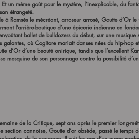
. Et un même goût pour le mystère, l’inexplicable, du fanta
son étrangeté.
 à Ramsès le mécréant, arroseur arrosé, Goutte d’Or le fai
formant l’arrière-boutique d’une épicerie indienne en fonde
L’envoûtant ballet de bulldozers du début, sur une musique
s galantes, où Cogitore mariait danses nées du hip-hop 
tte d’Or d’une beauté onirique, tandis que l’excellent Kar
tesse mesquine de son personnage contre la possibilité d’u
Semaine de la Critique, sept ans après le premier long-mé
me section cannoise, Goutte d’or obsède, passé le temps de
exploration de la croyance. Il suit les pas d’un mage mod