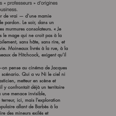
es « professeurs » d’origines
business.
pour de vrai — d’une mamie
de pardon. Le soir, dans un
es murmures consolateurs. « Je
es le mage qui ne croit pas à la
lement, sans hâte, sans rire, et
ie. Moineaux livrés à la rue, à la
iseaux de Hitchcock, exigent qu’il
al —on pense au cinéma de Jacques
scénario. Qui a vu Ni le ciel ni
asticien, metteur en scène et
il y confrontait déjà un territoire
à une menace invisible,
terreur, ici, mais l’exploration
pulaire allant de Barbès à la
ire des mineurs exilés et