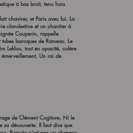
stique à bas bruit, tenu hors
t chavirer, et Paris avec lui. La
rie clandestine et un chantier à
 signée Couperin, rappelle
et tubes baroques de Rameau. Le
im Leklou, tout en opacité, colère
n émerveillement. Un rai de
trage de Clément Cogitore, Ni le
 sa découverte. Il faut dire que
erne. Ramsès n’est pas un pharaon