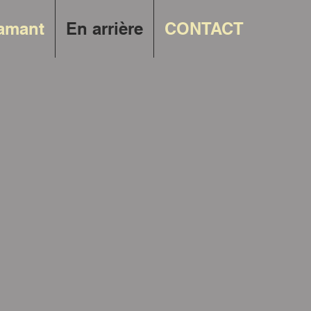
damant
En arrière
CONTACT