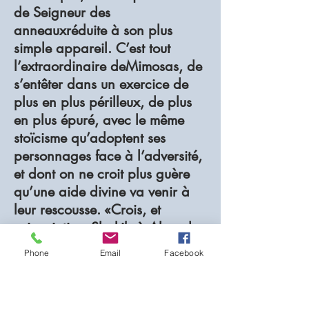
de Seigneur des
anneauxréduite à son plus
simple appareil. C’est tout
l’extraordinaire deMimosas, de
s’entêter dans un exercice de
plus en plus périlleux, de plus
en plus épuré, avec le même
stoïcisme qu’adoptent ses
personnages face à l’adversité,
et dont on ne croit plus guère
qu’une aide divine va venir à
leur rescousse. «Crois, et
prie», intime Shakib à Ahmed.
L’utilité du conseil n’est jamais
Phone
Email
Facebook
avérée, mais la centralité du
thème religieux nous apparaît,
en ces temps crispés, comme