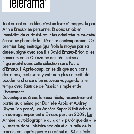
Tout autant qu’un film, c’est un livre d’images, lu par
Annie Ernaux en personne. Et donc un objet
immédiat de curiosité pour les admirateurs de cette
écrivaine-phare de la littérature contemporaine. Ce
premier long métrage (qui frôle le moyen par sa
durée), signé avec son fils David Ernaux-Briot, a les
honneurs de la Quinzaine des réalisateurs.
Figurerait-il dans cette sélection sans l’aura
d’Ernaux ? Après-coup, on se dit que non, sans
doute pas, mais sans y voir non plus un motif de
bouder la chance d’un nouveau voyage dans le
temps avec l’autrice de Passion simple et de
L’Événement.
Davantage qu’à ces fameux récits, respectivement
portés au cinéma
par Danielle Arbid
et
Audrey
Diwan l’an passé
, Les Années Super 8 fait écho à
un ouvrage important d’Ernaux paru en 2008,
Les
Années
, autobiographie du « on » plutôt que du « je
», inscrite dans l’histoire sociale et culturelle de la
France, de l’après-guerre au début du XXIe siècle.