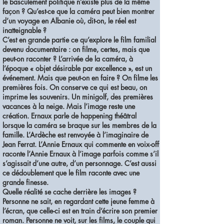
le basculement politique n’existe plus de la même
façon ? Qu’est-ce que la caméra peut bien montrer
d’un voyage en Albanie où, dit-on, le réel est
inatteignable ?
C’est en grande partie ce qu’explore le film familial
devenu documentaire : on filme, certes, mais que
peut-on raconter ? L’arrivée de la caméra, à
l’époque « objet désirable par excellence », est un
événement. Mais que peut-on en faire ? On filme les
premières fois. On conserve ce qui est beau, on
imprime les souvenirs. Un minigolf, des premières
vacances à la neige. Mais l’image reste une
création. Ernaux parle de happening théâtral
lorsque la caméra se braque sur les membres de la
famille. L’Ardèche est renvoyée à l’imaginaire de
Jean Ferrat. L’Annie Ernaux qui commente en voix-off
raconte l’Annie Ernaux à l’image parfois comme s’il
s’agissait d’une autre, d’un personnage. C’est aussi
ce dédoublement que le film raconte avec une
grande finesse.
Quelle réalité se cache derrière les images ?
Personne ne sait, en regardant cette jeune femme à
l’écran, que celle-ci est en train d’écrire son premier
roman. Personne ne voit, sur les films, le couple qui