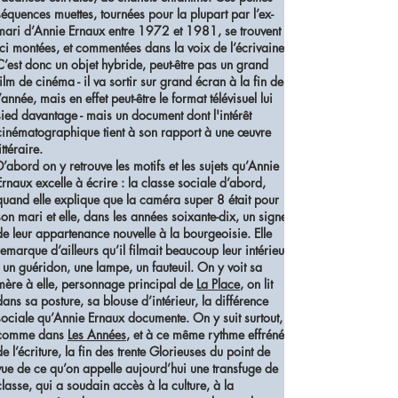
séquences muettes, tournées pour la plupart par l’ex-
mari d’Annie Ernaux entre 1972 et 1981, se trouvent
ici montées, et commentées dans la voix de l’écrivaine.
C’est donc un objet hybride, peut-être pas un grand
film de cinéma - il va sortir sur grand écran à la fin de
l’année, mais en effet peut-être le format télévisuel lui
sied davantage - mais un document dont l'intérêt
cinématographique tient à son rapport à une œuvre
ittéraire.
D’abord on y retrouve les motifs et les sujets qu’Annie
Ernaux excelle à écrire : la classe sociale d’abord,
quand elle explique que la caméra super 8 était pour
son mari et elle, dans les années soixante-dix, un signe
de leur appartenance nouvelle à la bourgeoisie. Elle
remarque d’ailleurs qu’il filmait beaucoup leur intérieur
: un guéridon, une lampe, un fauteuil. On y voit sa
mère à elle, personnage principal de
La Place
, on lit
dans sa posture, sa blouse d’intérieur, la différence
sociale qu’Annie Ernaux documente. On y suit surtout,
comme dans
Les Années
, et à ce même rythme effréné
de l’écriture, la fin des trente Glorieuses du point de
vue de ce qu’on appelle aujourd’hui une transfuge de
classe, qui a soudain accès à la culture, à la