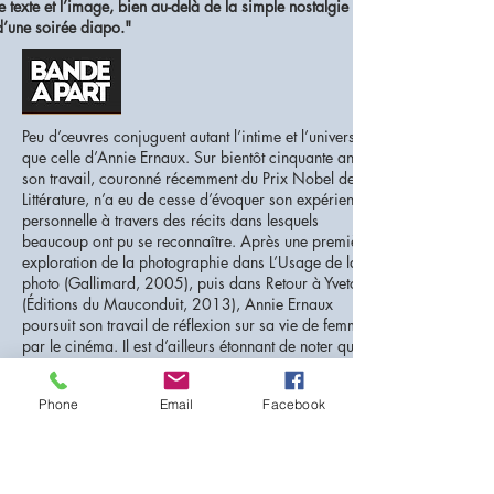
le texte et l’image, bien au-delà de la simple nostalgie
d’une soirée diapo."
Peu d’œuvres conjuguent autant l’intime et l’universel
que celle d’Annie Ernaux. Sur bientôt cinquante ans,
son travail, couronné récemment du Prix Nobel de
Littérature, n’a eu de cesse d’évoquer son expérience
personnelle à travers des récits dans lesquels
beaucoup ont pu se reconnaître. Après une première
exploration de la photographie dans L’Usage de la
photo (Gallimard, 2005), puis dans Retour à Yvetot
(Éditions du Mauconduit, 2013), Annie Ernaux
poursuit son travail de réflexion sur sa vie de femme
par le cinéma. Il est d’ailleurs étonnant de noter que ses
récits, dont la lecture est pourtant si facile, et qui ne se
perdent jamais en métaphores littéraires et effets de
Phone
Email
Facebook
style, aient tant tardé à être adaptés en films. Pourtant,
par une étrange coïncidence, la sortie de ce premier
long-métrage en tant que réalisatrice (aux côtés de son
fils David Ernaux-Briot) succède à une année 2021 qui
nous a offert consécutivement trois films d’après ses