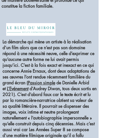
de manière bouleversante et profonde ce qui
constitue la fiction familiale.
La démarche qui mène un artiste à la réalisation
d’un film alors que ce n’est pas son domaine
répond à une nécessité neuve, celle d’exprimer ce
qu’aucune autre forme ne lui avait permis
jusqu’ici. C’est à la fois exact et inexact en ce qui
concerne Annie Ernaux, dont deux adaptations de
ses œuvres l’ont rendue récemment familière du
grand écran (
Passion simple
de Danielle Arbid
et
L’Evénement
d’Audrey Diwan, tous deux sortis en
2021). C’est d’abord faux car le texte écrit et lu
par la romancière-narratrice obtient sa valeur de
sa qualité littéraire. Il pourrait se dispenser des
images, voix intime et neutre prolongeant
naturellement « l’autobiographie impersonnelle »
qu’elle construit depuis cinq décennies. Mais c’est
aussi vrai car Les Années Super 8 se compose
d’une matière filmique originale qu’il a fallu