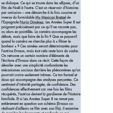
se disloque. Ce qui se trouve dans les ellipses, d’un
film de Noël à l’autre. C’est un réservoir d’histoires
par omission – une démarche à la fois cousine et
inverse du formidable
My Mexican Bretzel
de
l’Espagnole
Nuria Giménez
. Les Années Super 8 est
poignant précisément par ce qu’il ne raconte pas,
ou alors en pointillés. La caméra accompagne les
débuts, mais que faire de la fin ? Que se passe-t-il
quand la caméra ne cherche plus à « filmer le
bonheur » ? Ces années seront déterminantes pour
l’autrice Ernaux, mais tout cela reste hors du cadre.
On retrouve un certain nombre d’éléments de
l’écriture d’Ernaux dans ce récit. Cette façon de
dévoiler avec une simplicité confondante les
mécanismes sociaux derrière les phénomènes qu’on
pourrait croire seulement intimes. Ce ton factuel et
doux qui accompagne des analyses perçantes. Ce
sentiment d’intimité partagée, de confidence. Des
confidences effectivement car une fois les films
récupérés, l’autrice devient la gardienne de l’histoire
familiale. Et si Les Années Super 8 ne remet pas
entièrement en question son schéma (Ernaux co-
réalisant d’ailleurs ce film avec son fils), il examine