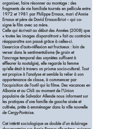
organiser, faire résonner au montage : des
fragments de vie familiale tournés en pellicule entre
1972 et 1981 par Philippe Ernaux, mari d’Annie
Ernaux et père de David Ernaux-Briot – qui co-
signe le film avec sa mère.
Celle qui écrivait au début des Années (2008) que
« toutes les images disparaîtront » fait au contraire
réapparaître son passé grâce à celles-ci.
L’exercice d’auto-réflexion est fructueux : loin de
verser dans le sentimentalisme (le grain et
l’ancrage temporel des saynètes suffisent à
effleurer la nostalgie), elle regarde la femme
qu’elle était à travers un prisme socio-culturel. Tout
est propice à l’analyse et semble la relier à son
appartenance de classe, à commencer par
l’acquisition de l’outil qui la filme. Des vacances en
Albanie et au Chili au moment de l’Union
populaire de Salvador Allende nous informent sur
les pratiques d’une famille de gauche aisée et
cultivée, prête à emménager dans la ville nouvelle
de Cergy-Pontoise.
Cet intérêt sociologique se double d’un éclairage
documentaire sur Annie Ernaux elle-même, puisque