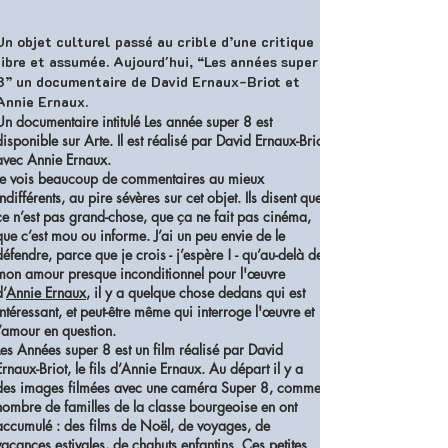
Un objet culturel passé au crible d’une critique
libre et assumée. Aujourd'hui, “Les années super
8” un documentaire de David Ernaux-Briot et
Annie Ernaux.
Un documentaire intitulé Les année super 8 est
disponible sur Arte. Il est réalisé par David Ernaux-Briot
avec Annie Ernaux.
Je vois beaucoup de commentaires au mieux
indifférents, au pire sévères sur cet objet. Ils disent que
ce n’est pas grand-chose, que ça ne fait pas cinéma,
que c’est mou ou informe. J’ai un peu envie de le
défendre, parce que je crois - j’espère ! - qu’au-delà de
mon amour presque inconditionnel pour l'œuvre
d’
Annie Ernaux
, il y a quelque chose dedans qui est
intéressant, et peut-être même qui interroge l'œuvre et
l’amour en question.
Les Années super 8 est un film réalisé par David
Ernaux-Briot, le fils d’Annie Ernaux. Au départ il y a
des images filmées avec une caméra Super 8, comme
nombre de familles de la classe bourgeoise en ont
accumulé : des films de Noël, de voyages, de
vacances estivales, de chahuts enfantins. Ces petites