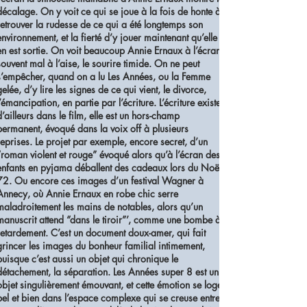
décalage. On y voit ce qui se joue à la fois de honte à
retrouver la rudesse de ce qui a été longtemps son
environnement, et la fierté d’y jouer maintenant qu’elle
en est sortie. On voit beaucoup Annie Ernaux à l’écran,
souvent mal à l’aise, le sourire timide. On ne peut
s’empêcher, quand on a lu Les Années, ou la Femme
gelée, d’y lire les signes de ce qui vient, le divorce,
l’émancipation, en partie par l’écriture. L’écriture existe
d’ailleurs dans le film, elle est un hors-champ
permanent, évoqué dans la voix off à plusieurs
reprises. Le projet par exemple, encore secret, d’un
“roman violent et rouge” évoqué alors qu’à l’écran des
enfants en pyjama déballent des cadeaux lors du Noël
72. Ou encore ces images d’un festival Wagner à
Annecy, où Annie Ernaux en robe chic serre
maladroitement les mains de notables, alors qu’un
manuscrit attend “dans le tiroir”’, comme une bombe à
retardement. C’est un document doux-amer, qui fait
grincer les images du bonheur familial intimement,
puisque c’est aussi un objet qui chronique le
détachement, la séparation. Les Années super 8 est un
objet singulièrement émouvant, et cette émotion se loge
bel et bien dans l’espace complexe qui se creuse entre