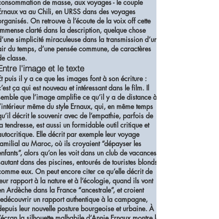
consommation de masse, aux voyages - le couple
Ernaux va au Chili, en URSS dans des voyages
organisés. On retrouve à l’écoute de la voix off cette
immense clarté dans la description, quelque chose
d’une simplicité miraculeuse dans la transmission d’un
air du temps, d’une pensée commune, de caractères
de classe.
Entre l'image et le texte
Et puis il y a ce que les images font à son écriture :
c’est ça qui est nouveau et intéressant dans le film. Il
semble que l’image amplifie ce qu’il y a de distance à
l’intérieur même du style Ernaux, qui, en même temps
qu’il décrit le souvenir avec de l’empathie, parfois de
la tendresse, est aussi un formidable outil critique et
autocritique. Elle décrit par exemple leur voyage
familial au Maroc, où ils croyaient “dépayser les
enfants”, alors qu’on les voit dans un club de vacances
sautant dans des piscines, entourés de touristes blonds
comme eux. On peut encore citer ce qu’elle décrit de
leur rapport à la nature et à l’écologie, quand ils vont
en Ardèche dans la France “ancestrale”, et croient
redécouvrir un rapport authentique à la campagne,
depuis leur nouvelle posture bourgeoise et urbaine. À
l’écran la silhouette malhabile d’Annie Ernaux montre le