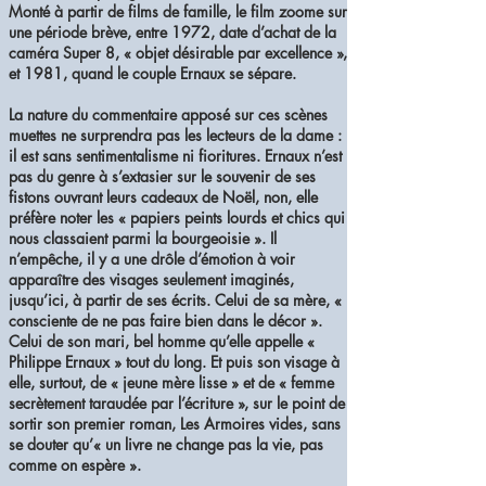
Monté à partir de films de famille, le film zoome sur
une période brève, entre 1972, date d’achat de la
caméra Super 8, « objet désirable par excellence »,
et 1981, quand le couple Ernaux se sépare.
La nature du commentaire apposé sur ces scènes
muettes ne surprendra pas les lecteurs de la dame :
il est sans sentimentalisme ni fioritures. Ernaux n’est
pas du genre à s’extasier sur le souvenir de ses
fistons ouvrant leurs cadeaux de Noël, non, elle
préfère noter les « papiers peints lourds et chics qui
nous classaient parmi la bourgeoisie ». Il
n’empêche, il y a une drôle d’émotion à voir
apparaître des visages seulement imaginés,
jusqu’ici, à partir de ses écrits. Celui de sa mère, «
consciente de ne pas faire bien dans le décor ».
Celui de son mari, bel homme qu’elle appelle «
Philippe Ernaux » tout du long. Et puis son visage à
elle, surtout, de « jeune mère lisse » et de « femme
secrètement taraudée par l’écriture », sur le point de
sortir son premier roman, Les Armoires vides, sans
se douter qu’« un livre ne change pas la vie, pas
comme on espère ».