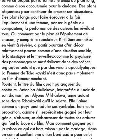
servir ce propos par la forme : le choix du plan long,
comme à son accoutumée pour le cinéaste. Des plans
séquences pour continuer de creuser ses obsessions.
Des plans longs pour faire éprouver à la fois
l'épuisement d'une femme, penser le génie du
compositeur, la performance des acteurs les révélant
tous. Ou comment par le plan et l'épuisement de
chacun, y compris le spectateur, Kirill Serebrennikov
en vient à révéler, à partir pourtant d'un décor
relativement pauvre comme d'une situation sordide,
le fantastique et le merveilleux comme la psychose
des personnages se matérialisant dans des scènes
orgiaques autant que par des visions apocalyptiques.
La Femme de Tchaïkovski n'est donc pas simplement
un film d'amour méchant.
Pourtant, le titre du film aurait pu augurer du
contraire. Antonina Muliokova, interprétée au noir de
son diamant par Alyona Mikhailova, aime autant
sans doute Tchaïkovski qu'il la rejette. Elle l'aime
comme un pays peut aduler ses symboles, hors toute
proportion, comme s'il espérait être gagné par leur
génie, s'ébouer, se débarrasser de toutes ses ordures
qui font la boue du film. Mais comment gagner par
la raison ce qui est hors raison : par le mariage, dans
un contrat scellant une union bord cadre pour celui