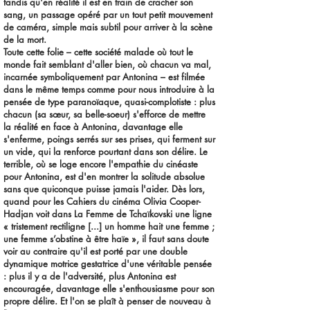
tandis qu'en réalité il est en train de cracher son
sang, un passage opéré par un tout petit mouvement
de caméra, simple mais subtil pour arriver à la scène
de la mort.
Toute cette folie – cette société malade où tout le
monde fait semblant d'aller bien, où chacun va mal,
incarnée symboliquement par Antonina – est filmée
dans le même temps comme pour nous introduire à la
pensée de type paranoïaque, quasi-complotiste : plus
chacun (sa sœur, sa belle-soeur) s'efforce de mettre
la réalité en face à Antonina, davantage elle
s'enferme, poings serrés sur ses prises, qui ferment sur
un vide, qui la renforce pourtant dans son délire. Le
terrible, où se loge encore l'empathie du cinéaste
pour Antonina, est d'en montrer la solitude absolue
sans que quiconque puisse jamais l'aider. Dès lors,
quand pour les Cahiers du cinéma Olivia Cooper-
Hadjan voit dans La Femme de Tchaïkovski une ligne
« tristement rectiligne [...] un homme hait une femme ;
une femme s’obstine à être haïe », il faut sans doute
voir au contraire qu'il est porté par une double
dynamique motrice gestatrice d'une véritable pensée
: plus il y a de l'adversité, plus Antonina est
encouragée, davantage elle s'enthousiasme pour son
propre délire. Et l'on se plaît à penser de nouveau à