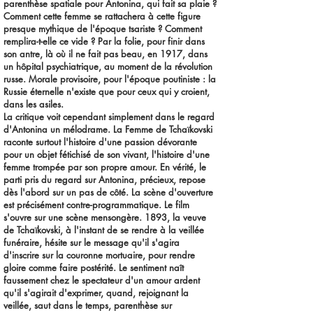
parenthèse spatiale pour Antonina, qui fait sa plaie ?
Comment cette femme se rattachera à cette figure
presque mythique de l'époque tsariste ? Comment
remplira-t-elle ce vide ? Par la folie, pour finir dans
son antre, là où il ne fait pas beau, en 1917, dans
un hôpital psychiatrique, au moment de la révolution
russe. Morale provisoire, pour l'époque poutiniste : la
Russie éternelle n'existe que pour ceux qui y croient,
dans les asiles.
La critique voit cependant simplement dans le regard
d'Antonina un mélodrame. La Femme de Tchaïkovski
raconte surtout l'histoire d'une passion dévorante
pour un objet fétichisé de son vivant, l'histoire d'une
femme trompée par son propre amour. En vérité, le
parti pris du regard sur Antonina, précieux, repose
dès l'abord sur un pas de côté. La scène d'ouverture
est précisément contre-programmatique. Le film
s'ouvre sur une scène mensongère. 1893, la veuve
de Tchaïkovski, à l'instant de se rendre à la veillée
funéraire, hésite sur le message qu'il s'agira
d'inscrire sur la couronne mortuaire, pour rendre
gloire comme faire postérité. Le sentiment naît
faussement chez le spectateur d'un amour ardent
qu'il s'agirait d'exprimer, quand, rejoignant la
veillée, saut dans le temps, parenthèse sur