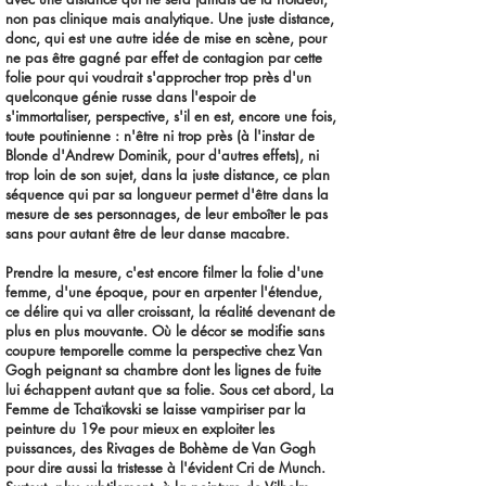
non pas clinique mais analytique. Une juste distance,
donc, qui est une autre idée de mise en scène, pour
ne pas être gagné par effet de contagion par cette
folie pour qui voudrait s'approcher trop près d'un
quelconque génie russe dans l'espoir de
s'immortaliser, perspective, s'il en est, encore une fois,
toute poutinienne : n'être ni trop près (à l'instar de
Blonde d'Andrew Dominik, pour d'autres effets), ni
trop loin de son sujet, dans la juste distance, ce plan
séquence qui par sa longueur permet d'être dans la
mesure de ses personnages, de leur emboîter le pas
sans pour autant être de leur danse macabre.
Prendre la mesure, c'est encore filmer la folie d'une
femme, d'une époque, pour en arpenter l'étendue,
ce délire qui va aller croissant, la réalité devenant de
plus en plus mouvante. Où le décor se modifie sans
coupure temporelle comme la perspective chez Van
Gogh peignant sa chambre dont les lignes de fuite
lui échappent autant que sa folie. Sous cet abord, La
Femme de Tchaïkovski se laisse vampiriser par la
peinture du 19e pour mieux en exploiter les
puissances, des Rivages de Bohème de Van Gogh
pour dire aussi la tristesse à l'évident Cri de Munch.