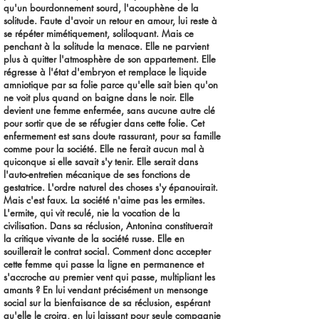
qu'un bourdonnement sourd, l'acouphène de la
solitude. Faute d'avoir un retour en amour, lui reste à
se répéter mimétiquement, soliloquant. Mais ce
penchant à la solitude la menace. Elle ne parvient
plus à quitter l'atmosphère de son appartement. Elle
régresse à l'état d'embryon et remplace le liquide
amniotique par sa folie parce qu'elle sait bien qu'on
ne voit plus quand on baigne dans le noir. Elle
devient une femme enfermée, sans aucune autre clé
pour sortir que de se réfugier dans cette folie. Cet
enfermement est sans doute rassurant, pour sa famille
comme pour la société. Elle ne ferait aucun mal à
quiconque si elle savait s'y tenir. Elle serait dans
l'auto-entretien mécanique de ses fonctions de
gestatrice. L'ordre naturel des choses s'y épanouirait.
Mais c'est faux. La société n'aime pas les ermites.
L'ermite, qui vit reculé, nie la vocation de la
civilisation. Dans sa réclusion, Antonina constituerait
la critique vivante de la société russe. Elle en
souillerait le contrat social. Comment donc accepter
cette femme qui passe la ligne en permanence et
s'accroche au premier vent qui passe, multipliant les
amants ? En lui vendant précisément un mensonge
social sur la bienfaisance de sa réclusion, espérant
qu'elle le croira, en lui laissant pour seule compagnie