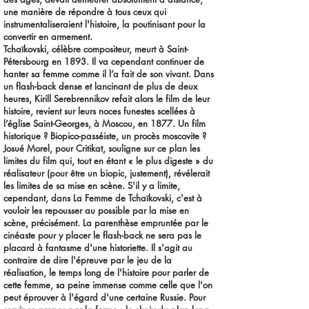
une manière de répondre à tous ceux qui
instrumentaliseraient l'histoire, la poutinisant pour la
convertir en armement.
Tchaïkovski, célèbre compositeur, meurt à Saint-
Pétersbourg en 1893. Il va cependant continuer de
hanter sa femme comme il l’a fait de son vivant. Dans
un flash-back dense et lancinant de plus de deux
heures, Kirill Serebrennikov refait alors le film de leur
histoire, revient sur leurs noces funestes scellées à
l’église Saint-Georges, à Moscou, en 1877. Un film
historique ? Biopico-passéiste, un procès moscovite ?
Josué Morel, pour Critikat, souligne sur ce plan les
limites du film qui, tout en étant « le plus digeste » du
réalisateur (pour être un biopic, justement), révélerait
les limites de sa mise en scène. S'il y a limite,
cependant, dans La Femme de Tchaïkovski, c'est à
vouloir les repousser au possible par la mise en
scène, précisément. La parenthèse empruntée par le
cinéaste pour y placer le flash-back ne sera pas le
placard à fantasme d'une historiette. Il s'agit au
contraire de dire l'épreuve par le jeu de la
réalisation, le temps long de l'histoire pour parler de
cette femme, sa peine immense comme celle que l'on
peut éprouver à l'égard d'une certaine Russie. Pour