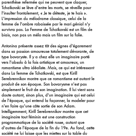
parenthèse refermée qui ne peuvent que claquer,
Tchaïkovski se lève d'entre les morts, se réveille pour
l'insulter frontalement, « Je te déteste, je te hais ».
L'impression du mélodrame classique, celui de la
femme de l'ombre rabaissée par le mari génial n'y
survivra pas. La Femme de Tchaïkovski est un film de
biais, non pas un mélo mais un film sur la folie.
Antonina présente assez tôt des signes d'égarement
dans sa passion amoureuse totalement dévorante, de
type bovaryste. Il y a chez elle un imaginaire porté
vers l'absolu à la fois artistique et amoureux, un
romantisme ultra idéaliste. Mais, ce qui est intéressant
dans La femme de Tchaïkovski, est que Kirill
Serebrennikov montre que ce romantisme est autant le
produit de son époque. Son bovarysme n'est pas
simplement le fruit de son imagination. Il lui vient sans
doute autant, sinon plus, d'un imaginaire qui est celui
de l'époque, qui entend la façonner, la modeler pour
n'en faire qu'une côte sortie de son Adam.
Intelligemment, Kirill Serebrennikov montre que cet
imaginaire tout féminin est une construction
programmatique de la société russe, autant que
d'autres de l'époque de la fin du 19e. Au fond, cette
société ne lui laisse que les miettes sur la table du