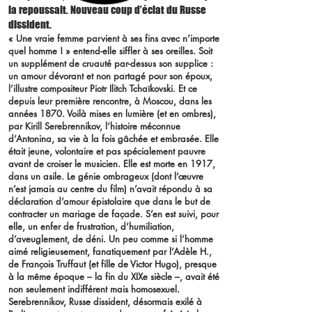
la repoussait. Nouveau coup d’éclat du Russe
dissident.
« Une vraie femme parvient à ses fins avec n’importe
quel homme ! » entend-elle siffler à ses oreilles. Soit
un supplément de cruauté par-dessus son supplice :
un amour dévorant et non partagé pour son époux,
l’illustre compositeur Piotr Ilitch Tchaïkovski. Et ce
depuis leur première rencontre, à Moscou, dans les
années 1870. Voilà mises en lumière (et en ombres),
par Kirill Serebrennikov, l’histoire méconnue
d’Antonina, sa vie à la fois gâchée et embrasée. Elle
était jeune, volontaire et pas spécialement pauvre
avant de croiser le musicien. Elle est morte en 1917,
dans un asile. Le génie ombrageux (dont l’œuvre
n’est jamais au centre du film) n’avait répondu à sa
déclaration d’amour épistolaire que dans le but de
contracter un mariage de façade. S’en est suivi, pour
elle, un enfer de frustration, d’humiliation,
d’aveuglement, de déni. Un peu comme si l’homme
aimé religieusement, fanatiquement par l’Adèle H.,
de François Truffaut (et fille de Victor Hugo), presque
à la même époque – la fin du XIXe siècle –, avait été
non seulement indifférent mais homosexuel.
Serebrennikov, Russe dissident, désormais exilé à