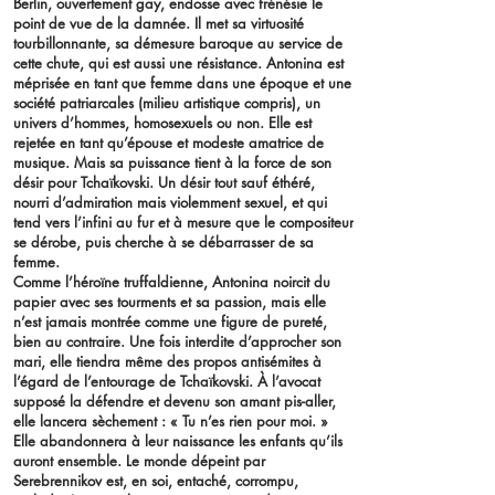
Berlin, ouvertement gay, endosse avec frénésie le
point de vue de la damnée. Il met sa virtuosité
tourbillonnante, sa démesure baroque au service de
cette chute, qui est aussi une résistance. Antonina est
méprisée en tant que femme dans une époque et une
société patriarcales (milieu artistique compris), un
univers d’hommes, homosexuels ou non. Elle est
rejetée en tant qu’épouse et modeste amatrice de
musique. Mais sa puissance tient à la force de son
désir pour Tchaïkovski. Un désir tout sauf éthéré,
nourri d’admiration mais violemment sexuel, et qui
tend vers l’infini au fur et à mesure que le compositeur
se dérobe, puis cherche à se débarrasser de sa
femme.
Comme l’héroïne truffaldienne, Antonina noircit du
papier avec ses tourments et sa passion, mais elle
n’est jamais montrée comme une figure de pureté,
bien au contraire. Une fois interdite d’approcher son
mari, elle tiendra même des propos antisémites à
l’égard de l’entourage de Tchaïkovski. À l’avocat
supposé la défendre et devenu son amant pis-aller,
elle lancera sèchement : « Tu n’es rien pour moi. »
Elle abandonnera à leur naissance les enfants qu’ils
auront ensemble. Le monde dépeint par
Serebrennikov est, en soi, entaché, corrompu,