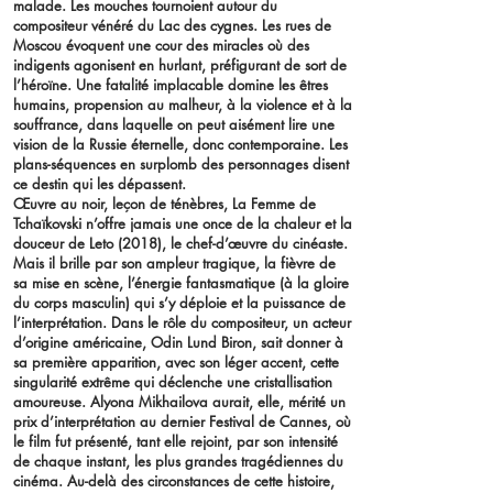
malade. Les mouches tournoient autour du
compositeur vénéré du Lac des cygnes. Les rues de
Moscou évoquent une cour des miracles où des
indigents agonisent en hurlant, préfigurant de sort de
l’héroïne. Une fatalité implacable domine les êtres
humains, propension au malheur, à la violence et à la
souffrance, dans laquelle on peut aisément lire une
vision de la Russie éternelle, donc contemporaine. Les
plans-séquences en surplomb des personnages disent
ce destin qui les dépassent.
Œuvre au noir, leçon de ténèbres, La Femme de
Tchaïkovski n’offre jamais une once de la chaleur et la
douceur de Leto (2018), le chef-d’œuvre du cinéaste.
Mais il brille par son ampleur tragique, la fièvre de
sa mise en scène, l’énergie fantasmatique (à la gloire
du corps masculin) qui s’y déploie et la puissance de
l’interprétation. Dans le rôle du compositeur, un acteur
d’origine américaine, Odin Lund Biron, sait donner à
sa première apparition, avec son léger accent, cette
singularité extrême qui déclenche une cristallisation
amoureuse. Alyona Mikhailova aurait, elle, mérité un
prix d’interprétation au dernier Festival de Cannes, où
le film fut présenté, tant elle rejoint, par son intensité
de chaque instant, les plus grandes tragédiennes du
cinéma. Au-delà des circonstances de cette histoire,