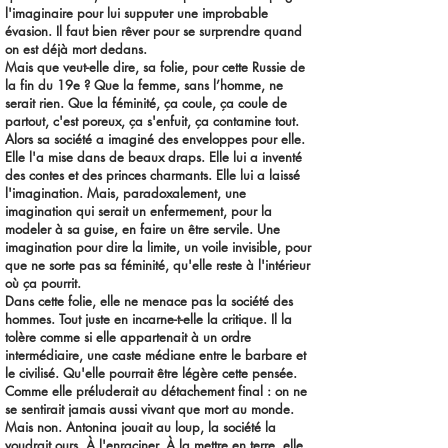
l'imaginaire pour lui supputer une improbable
évasion. Il faut bien rêver pour se surprendre quand
on est déjà mort dedans.
Mais que veut-elle dire, sa folie, pour cette Russie de
la fin du 19e ? Que la femme, sans l’homme, ne
serait rien. Que la féminité, ça coule, ça coule de
partout, c'est poreux, ça s'enfuit, ça contamine tout.
Alors sa société a imaginé des enveloppes pour elle.
Elle l'a mise dans de beaux draps. Elle lui a inventé
des contes et des princes charmants. Elle lui a laissé
l'imagination. Mais, paradoxalement, une
imagination qui serait un enfermement, pour la
modeler à sa guise, en faire un être servile. Une
imagination pour dire la limite, un voile invisible, pour
que ne sorte pas sa féminité, qu'elle reste à l'intérieur
où ça pourrit.
Dans cette folie, elle ne menace pas la société des
hommes. Tout juste en incarne-t-elle la critique. Il la
tolère comme si elle appartenait à un ordre
intermédiaire, une caste médiane entre le barbare et
le civilisé. Qu'elle pourrait être légère cette pensée.
Comme elle préluderait au détachement final : on ne
se sentirait jamais aussi vivant que mort au monde.
Mais non. Antonina jouait au loup, la société la
voudrait ours. À l'enraciner. À la mettre en terre, elle