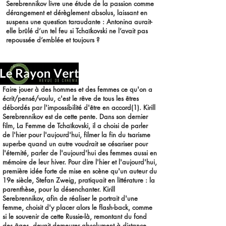
Serebrennikov livre une étude de la passion comme
dérangement et dérèglement absolus, laissant en
suspens une question taraudante : Antonina aurait-
elle brûlé d’un tel feu si Tchaïkovski ne l’avait pas
repoussée d’emblée et toujours ?
Faire jouer à des hommes et des femmes ce qu'on a
écrit/pensé/voulu, c'est le rêve de tous les êtres
débordés par l'impossibilité d'être en accord(1). Kirill
Serebrennikov est de cette pente. Dans son dernier
film, La Femme de Tchaïkovski, il a choisi de parler
de l'hier pour l'aujourd'hui, filmer la fin du tsarisme
superbe quand un autre voudrait se césariser pour
l'éternité, parler de l'aujourd'hui des femmes aussi en
mémoire de leur hiver. Pour dire l'hier et l'aujourd'hui,
première idée forte de mise en scène qu'un auteur du
19e siècle, Stefan Zweig, pratiquait en littérature : la
parenthèse, pour la désenchanter. Kirill
Serebrennikov, afin de réaliser le portrait d'une
femme, choisit d'y placer alors le flash-back, comme
si le souvenir de cette Russie-là, remontant du fond
des âges, devait demeurer absolument à distance,