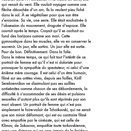
qui venait du vent. Elle voulait voyager comme une
flèche décochée d'un arc. Ils la veulent pieu fiché
dans le sol. À se végétaliser pour que son être
s'enracine. Sa vie, une serre. Elle était enchaînée à
l'obsession du mouvement, droguée d'espace. Elle
courait après le temps. Croyait qu'il se cachait au
fond des horizons comme son mari. Cette
gymnastique dans les muscles, elle va en conserver le
souvenir. Un jour, elle sortira. Un jour elle est sortie.
Pour de bon. Définitivement. Dans la folie.
Dans le même temps, ce qui fait tout l'intérêt de ce
portrait de femme est qu'il n'est ni doloriste pour
provoquer la sympathie du spectateur, ni celui d'une
énième mère courage. Il est celui d'un être humain,
filmé sur ses arêtes vives, depuis ses failles, Kirill
Serebrennikov ne dissimulant pas ses saillies
antisémites comme chacun de ses débordements, la
difficulté à s'accommoder de ses désirs et pulsions
sexuelles d'autant plus qu'ils sont réprimés par son
mari absent. Un portrait de femme qui n'est pas
simplement le faire-valoir de Tchaïkovski, qui ne serait
que son miroir déformant, qui est au contraire filmé
avec empathie par le cinéaste, qui est celle de
Klimov, de Sokourov, empathie toute tarkovskienne,
avec une distance qui ne sera jamais de la froideur,