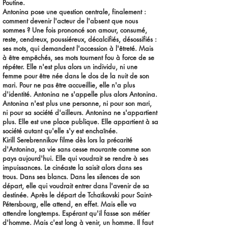
Poutine.
Antonina pose une question centrale, finalement :
comment devenir l'acteur de l'absent que nous
sommes ? Une fois prononcé son amour, consumé,
reste, cendreux, poussiéreux, décalcifiés, désossifiés :
ses mots, qui demandent l'accession à l'êtreté. Mais
à être empêchés, ses mots tournent fou à force de se
répéter. Elle n'est plus alors un individu, ni une
femme pour être née dans le dos de la nuit de son
mari. Pour ne pas être accueillie, elle n'a plus
d'identité. Antonina ne s'appelle plus alors Antonina.
Antonina n'est plus une personne, ni pour son mari,
ni pour sa société d'ailleurs. Antonina ne s'appartient
plus. Elle est une place publique. Elle appartient à sa
société autant qu'elle s'y est enchaînée.
Kirill Serebrennikov filme dès lors la précarité
d'Antonina, sa vie sans cesse mourante comme son
pays aujourd'hui. Elle qui voudrait se rendre à ses
impuissances. Le cinéaste la saisit alors dans ses
trous. Dans ses blancs. Dans les silences de son
départ, elle qui voudrait entrer dans l'avenir de sa
destinée. Après le départ de Tchaïkovski pour Saint-
Pétersbourg, elle attend, en effet. Mais elle va
attendre longtemps. Espérant qu'il fasse son métier
d'homme. Mais c'est long à venir, un homme. Il faut