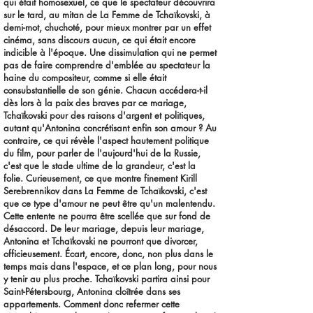
qui était homosexuel, ce que le spectateur découvrira
sur le tard, au mitan de La Femme de Tchaïkovski, à
demi-mot, chuchoté, pour mieux montrer par un effet
cinéma, sans discours aucun, ce qui était encore
indicible à l'époque. Une dissimulation qui ne permet
pas de faire comprendre d'emblée au spectateur la
haine du compositeur, comme si elle était
consubstantielle de son génie. Chacun accédera-t-il
dès lors à la paix des braves par ce mariage,
Tchaïkovski pour des raisons d'argent et politiques,
autant qu'Antonina concrétisant enfin son amour ? Au
contraire, ce qui révèle l'aspect hautement politique
du film, pour parler de l'aujourd'hui de la Russie,
c'est que le stade ultime de la grandeur, c'est la
folie. Curieusement, ce que montre finement Kirill
Serebrennikov dans La Femme de Tchaïkovski, c'est
que ce type d'amour ne peut être qu'un malentendu.
Cette entente ne pourra être scellée que sur fond de
désaccord. De leur mariage, depuis leur mariage,
Antonina et Tchaïkovski ne pourront que divorcer,
officieusement. Écart, encore, donc, non plus dans le
temps mais dans l'espace, et ce plan long, pour nous
y tenir au plus proche. Tchaïkovski partira ainsi pour
Saint-Pétersbourg, Antonina cloîtrée dans ses
appartements. Comment donc refermer cette