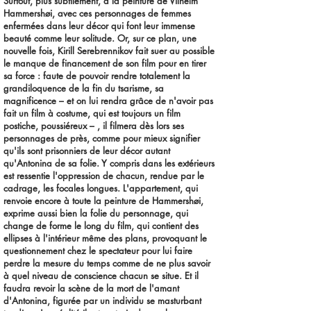
Surtout, plus subtilement, à la peinture de Vilhelm
Hammershøi, avec ces personnages de femmes
enfermées dans leur décor qui font leur immense
beauté comme leur solitude. Or, sur ce plan, une
nouvelle fois, Kirill Serebrennikov fait suer au possible
le manque de financement de son film pour en tirer
sa force : faute de pouvoir rendre totalement la
grandiloquence de la fin du tsarisme, sa
magnificence – et on lui rendra grâce de n'avoir pas
fait un film à costume, qui est toujours un film
postiche, poussiéreux – , il filmera dès lors ses
personnages de près, comme pour mieux signifier
qu'ils sont prisonniers de leur décor autant
qu'Antonina de sa folie. Y compris dans les extérieurs
est ressentie l'oppression de chacun, rendue par le
cadrage, les focales longues. L'appartement, qui
renvoie encore à toute la peinture de Hammershøi,
exprime aussi bien la folie du personnage, qui
change de forme le long du film, qui contient des
ellipses à l'intérieur même des plans, provoquant le
questionnement chez le spectateur pour lui faire
perdre la mesure du temps comme de ne plus savoir
à quel niveau de conscience chacun se situe. Et il
faudra revoir la scène de la mort de l'amant
d'Antonina, figurée par un individu se masturbant