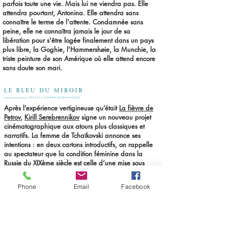
parfois toute une vie. Mais lui ne viendra pas. Elle
attendra pourtant, Antonina. Elle attendra sans
connaître le terme de l'attente. Condamnée sans
peine, elle ne connaîtra jamais le jour de sa
libération pour s'être logée finalement dans un pays
plus libre, la Goghie, l'Hammershøie, la Munchie, la
triste peinture de son Amérique où elle attend encore
sans doute son mari.
Après l’expérience vertigineuse qu’était
La fièvre de
Petrov
,
Kirill Serebrennikov
signe un nouveau projet
cinématographique aux atours plus classiques et
narratifs. La femme de Tchaïkovski annonce ses
intentions : en deux cartons introductifs, on rappelle
au spectateur que la condition féminine dans la
Russie du XIXème siècle est celle d’une mise sous
tutelle complète et absolue vis à vis des hommes,
qu’ils soient des pères, des frères, ou bien sûr des
Phone
Email
Facebook
maris. Antonina Miliukova a grandi entourée de
femmes, sa mère est de son propre aveu, « la veuve
d’un époux toujours vivant », euphémisme pour
présenter sa condition de femme répudiée par un
homme qui au delà des convenances ne voulait pas