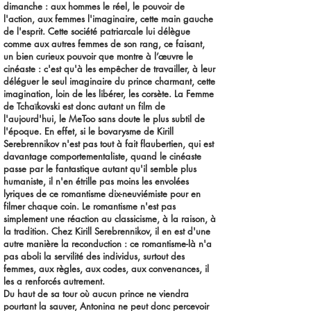
dimanche : aux hommes le réel, le pouvoir de
l'action, aux femmes l'imaginaire, cette main gauche
de l'esprit. Cette société patriarcale lui délègue
comme aux autres femmes de son rang, ce faisant,
un bien curieux pouvoir que montre à l’œuvre le
cinéaste : c'est qu'à les empêcher de travailler, à leur
déléguer le seul imaginaire du prince charmant, cette
imagination, loin de les libérer, les corsète. La Femme
de Tchaïkovski est donc autant un film de
l'aujourd'hui, le MeToo sans doute le plus subtil de
l'époque. En effet, si le bovarysme de Kirill
Serebrennikov n'est pas tout à fait flaubertien, qui est
davantage comportementaliste, quand le cinéaste
passe par le fantastique autant qu'il semble plus
humaniste, il n'en étrille pas moins les envolées
lyriques de ce romantisme dix-neuviémiste pour en
filmer chaque coin. Le romantisme n'est pas
simplement une réaction au classicisme, à la raison, à
la tradition. Chez Kirill Serebrennikov, il en est d'une
autre manière la reconduction : ce romantisme-là n'a
pas aboli la servilité des individus, surtout des
femmes, aux règles, aux codes, aux convenances, il
les a renforcés autrement.
Du haut de sa tour où aucun prince ne viendra
pourtant la sauver, Antonina ne peut donc percevoir